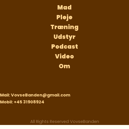
Mad
Pleje
Træning
Udstyr
Podcast
Video
Om
Mail: VovseBanden@gmail.com
Mobil: +45 31908924
All Rights Reserved VovseBanden