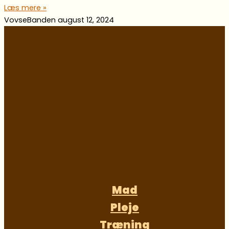
Læs mere »
VovseBanden
august 12, 2024
Mad
Pleje
Træning