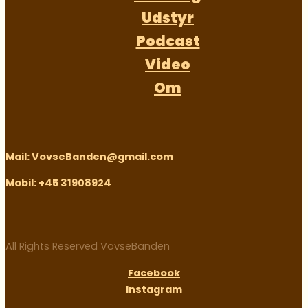
Udstyr
Podcast
Video
Om
Mail: VovseBanden@gmail.com
Mobil: +45 31908924
All Rights Reserved VovseBanden
Facebook
Instagram