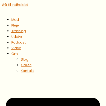
Gå til indholdet
Mad
Pleje
Træning
Udstyr
Podcast
Video
Om
Blog
Galleri
Kontakt