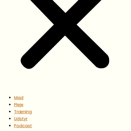
Mad
Pleje
Træning
Udstyr
Podcast