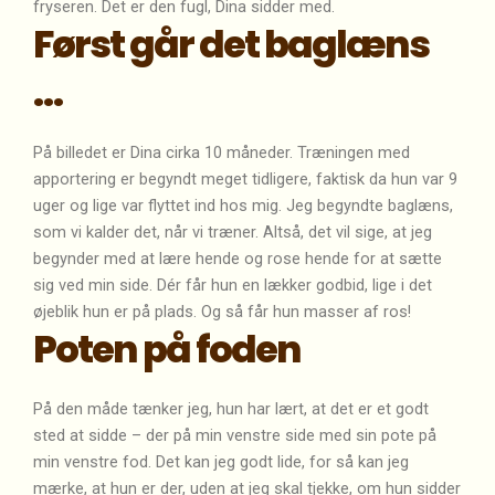
fryseren. Det er den fugl, Dina sidder med.
Først går det baglæns
…
På billedet er Dina cirka 10 måneder. Træningen med
apportering er begyndt meget tidligere, faktisk da hun var 9
uger og lige var flyttet ind hos mig. Jeg begyndte baglæns,
som vi kalder det, når vi træner.
Altså, det vil sige, at jeg
begynder med at lære hende og rose hende for at sætte
sig ved min side. Dér får hun en lækker godbid, lige i det
øjeblik hun er på plads. Og så får hun masser af ros!
Poten på foden
På den måde tænker jeg, hun har lært, at det er et godt
sted at sidde – der på min venstre side med sin pote på
min venstre fod. Det kan jeg godt lide, for så kan jeg
mærke, at hun er der, uden at jeg skal tjekke, om hun sidder