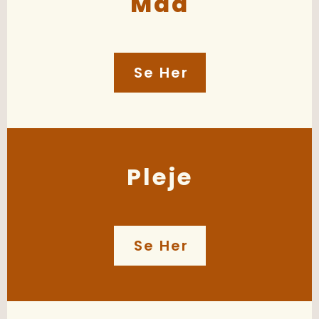
Mad
Se Her
Pleje
Se Her