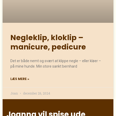
Negleklip, kloklip –
manicure, pedicure
Det er både nemt og svært at klippe negle – eller kløer –
på mine hunde. Min store sankt bernhard
LÆS MERE »
Joan
december 26, 2024
Joanna vil spise ude