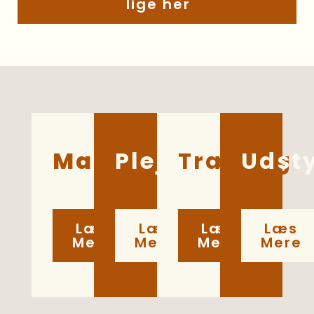
lige her
Mad
Pleje
Træning
Udst
Læs
Læs
Læs
Læs
Mere
Mere
Mere
Mere