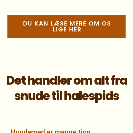
Altså, ret meget om det at have hund 🙂
DU KAN LÆSE MERE OM OS
LIGE HER
Det handler om alt fra
snude til halespids
Hundemad er mange ting