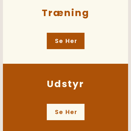
Træning
Se Her
Udstyr
Se Her