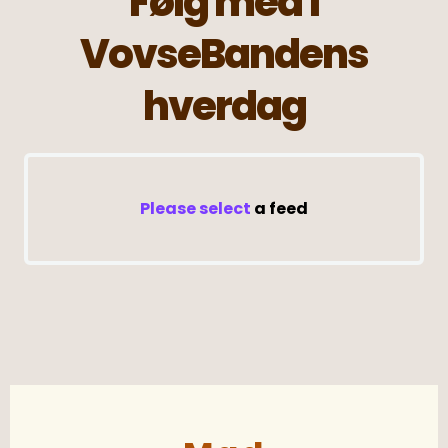
Følg med i
VovseBandens
hverdag
Please select
a feed