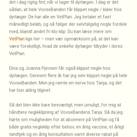
det i dag rigtig fint, når vi tager til dyrlægen. I dag er det
sådan, at hele VovseBanden får klippet negle / kløer hos
dyrlæger. De har alle en VetPlan. Jeg betaler et fast
månedligt beløb, og så følger der selvfølgelig nogle fordele
med, blandt andet fri klo-klip. Du kan læse mere om
VetPlan
lige her – men vær opmærksom på, at det kan
være forskelligt, hvad de enkelte dyrlæger tilbyder i deres
VetPlan.
Dina og Joanna Pjevsen får også klippet negle hos
dyrlægen. Gennem flere år har jeg selv klippet negle på hele
VovseBanden. Men jeg ramte en nerve hos Tanja, og det
har hun aldrig tilgivet.
Så det blev ikke bare besværligt, men umuligt, for mig at
håndtere negleklipning af VovseBandens Tanja. Så da jeg
hørte om muligheden for at abonnere på VetPlan og få
både gratis negleklip efter behov, en årlig vaccine, et årligt
tandtjek og en årlig konsultation samt diverse rabat på