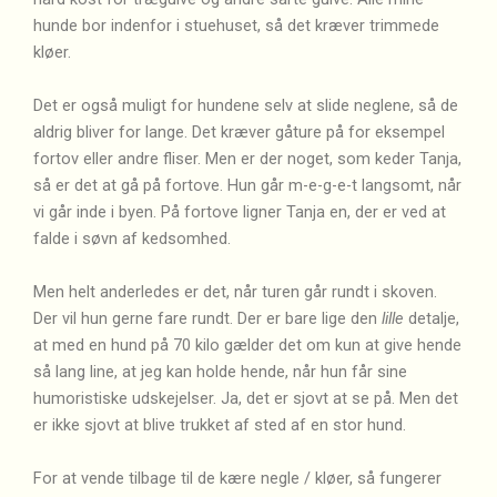
hunde bor indenfor i stuehuset, så det kræver trimmede
kløer.
Det er også muligt for hundene selv at slide neglene, så de
aldrig bliver for lange. Det kræver gåture på for eksempel
fortov eller andre fliser. Men er der noget, som keder Tanja,
så er det at gå på fortove. Hun går m-e-g-e-t langsomt, når
vi går inde i byen. På fortove ligner Tanja en, der er ved at
falde i søvn af kedsomhed.
Men helt anderledes er det, når turen går rundt i skoven.
Der vil hun gerne fare rundt. Der er bare lige den
lille
detalje,
at med en hund på 70 kilo gælder det om kun at give hende
så lang line, at jeg kan holde hende, når hun får sine
humoristiske udskejelser. Ja, d
et er sjovt at se på. Men det
er ikke sjovt at blive trukket af sted af en stor hund.
For at vende tilbage til de kære negle / kløer, så fungerer