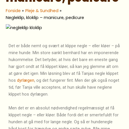
Forside
Pleje & Sundhed
Negleklip, kloklip – manicure, pedicure
Det er både nemt og svært at klippe negle – eller kløer – på
mine hunde. Min store sankt bernhard har en imponerende
hukommelse. Det betyder, at hvis det bare en eneste gang
har gjort ondt at få klippet kløer, så kan jeg glemme alt om
at gøre det igen. Min løsning blev at få Tanjas negle klippet
hos
dyrlægen
, og det fungerer fint. Men der gik også noget
tid, før Tanja ville acceptere, at hun skulle have neglene
klippet hos dyrlægen.
Men det er en absolut nødvendighed regelmæssigt at få
klippet negle – eller kløer. Både fordi det er smertefuldt for
hunden at gå med for lange negle. Og så er hundenegle
hård kost for trægulve og andre sarte gulve. Alle mine