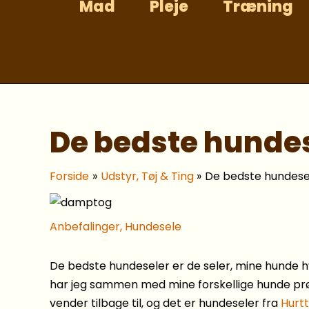
Mad
Pleje
Træning
Gå
til
indholdet
De bedste hunde
Forside
Udstyr, Tøj & Ting
De bedste hundese
Anbefalinger
,
Hundesele
De bedste hundeseler er de seler, mine hunde 
har jeg sammen med mine forskellige hunde prø
vender tilbage til, og det er hundeseler fra
Hurt