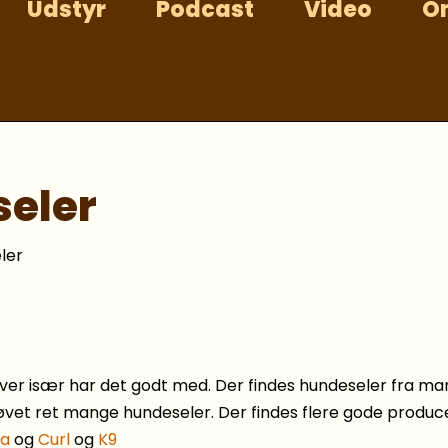
Udstyr
Podcast
Video
O
seler
ler
hver især har det godt med. Der findes hundeseler fra m
vet ret mange hundeseler. Der findes flere gode produc
ta
og
Curl
og
K9